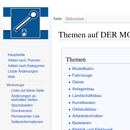
Seite
Diskussion
Themen auf DER 
Wechseln zu:
Navigation
,
Suche
Hauptseite
Themen
Artikel nach Themen
Artikel nach Kategorien
Modellbahn
Letzte Änderungen
Fahrzeuge
Hilfe
Gleise
Werkzeuge
Anlagenbau
Links auf diese Seite
Landschaftsbau
Änderungen an
verlinkten Seiten
Kunstbauten
Spezialseiten
Gebäudebau
Druckversion
Arbeitstechniken
Permanenter Link
Seiten­informationen
Basteleien
Elektrik und Elektronik