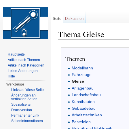
Seite
Diskussion
Thema Gleise
Wechseln zu:
Navigation
,
Suche
Hauptseite
Themen
Artikel nach Themen
Artikel nach Kategorien
Modellbahn
Letzte Änderungen
Fahrzeuge
Hilfe
Gleise
Werkzeuge
Anlagenbau
Links auf diese Seite
Landschaftsbau
Änderungen an
verlinkten Seiten
Kunstbauten
Spezialseiten
Gebäudebau
Druckversion
Arbeitstechniken
Permanenter Link
Seiten­informationen
Basteleien
Elektrik und Elektronik