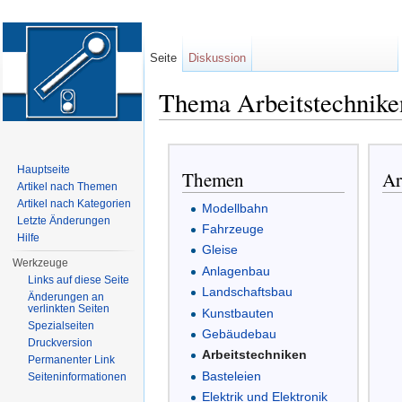
Seite
Diskussion
Thema Arbeitstechnike
Wechseln zu:
Navigation
,
Suche
Hauptseite
Themen
Ar
Artikel nach Themen
Artikel nach Kategorien
Modellbahn
Letzte Änderungen
Fahrzeuge
Hilfe
Gleise
Werkzeuge
Anlagenbau
Links auf diese Seite
Landschaftsbau
Änderungen an
verlinkten Seiten
Kunstbauten
Spezialseiten
Gebäudebau
Druckversion
Arbeitstechniken
Permanenter Link
Basteleien
Seiten­informationen
Elektrik und Elektronik