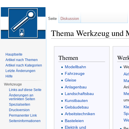
Seite
Diskussion
Thema Werkzeug und M
Wechseln zu:
Navigation
,
Suche
Hauptseite
Themen
Werk
Artikel nach Themen
Artikel nach Kategorien
Modellbahn
We
Letzte Änderungen
Fahrzeuge
Ai
Hilfe
Gleise
Ma
Werkzeuge
Anlagenbau
An
Links auf diese Seite
Landschaftsbau
Me
Änderungen an
verlinkten Seiten
un
Kunstbauten
Spezialseiten
Kl
Gebäudebau
Druckversion
Sp
Arbeitstechniken
Permanenter Link
We
Basteleien
Seiten­informationen
Elektrik und
Be