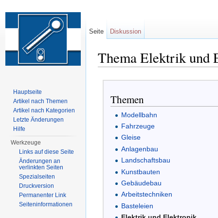
Seite
Diskussion
Thema Elektrik und E
Wechseln zu:
Navigation
,
Suche
Hauptseite
Themen
Artikel nach Themen
Artikel nach Kategorien
Modellbahn
Letzte Änderungen
Fahrzeuge
Hilfe
Gleise
Werkzeuge
Anlagenbau
Links auf diese Seite
Landschaftsbau
Änderungen an
verlinkten Seiten
Kunstbauten
Spezialseiten
Gebäudebau
Druckversion
Arbeitstechniken
Permanenter Link
Seiten­informationen
Basteleien
Elektrik und Elektronik