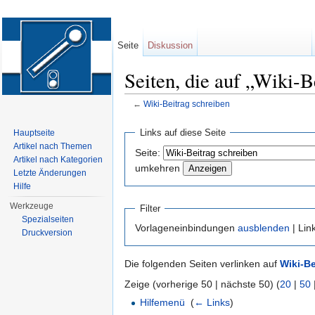
Seite
Diskussion
Seiten, die auf „Wiki-B
←
Wiki-Beitrag schreiben
Wechseln zu:
Navigation
,
Suche
Links auf diese Seite
Hauptseite
Artikel nach Themen
Seite:
Artikel nach Kategorien
umkehren
Letzte Änderungen
Hilfe
Werkzeuge
Filter
Spezialseiten
Vorlageneinbindungen
ausblenden
| Lin
Druckversion
Die folgenden Seiten verlinken auf
Wiki-Be
Zeige (vorherige 50 | nächste 50) (
20
|
50
Hilfemenü
‎
(
← Links
)