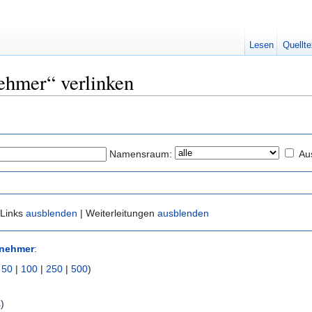
Lesen
Quellte
nehmer“ verlinken
Namensraum:
Au
 Links
ausblenden
| Weiterleitungen
ausblenden
lnehmer
:
|
50
|
100
|
250
|
500
)
s
)