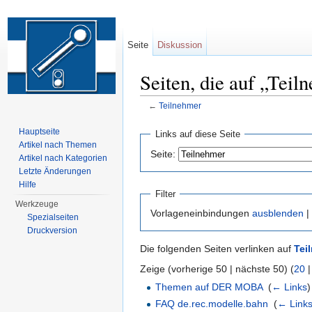
Seite
Diskussion
Seiten, die auf „Teil
←
Teilnehmer
Wechseln zu:
Navigation
,
Suche
Hauptseite
Links auf diese Seite
Artikel nach Themen
Seite:
Artikel nach Kategorien
Letzte Änderungen
Hilfe
Filter
Werkzeuge
Vorlageneinbindungen
ausblenden
|
Spezialseiten
Druckversion
Die folgenden Seiten verlinken auf
Tei
Zeige (vorherige 50 | nächste 50) (
20
Themen auf DER MOBA
‎
(
← Links
)
FAQ de.rec.modelle.bahn
‎
(
← Link