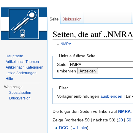
Seite
Diskussion
Seiten, die auf „NMRA
←
NMRA
Wechseln zu:
Navigation
,
Suche
Links auf diese Seite
Hauptseite
Artikel nach Themen
Seite:
Artikel nach Kategorien
umkehren
Letzte Änderungen
Hilfe
Werkzeuge
Filter
Spezialseiten
Vorlageneinbindungen
ausblenden
| Lin
Druckversion
Die folgenden Seiten verlinken auf
NMRA
:
Zeige (vorherige 50 | nächste 50) (
20
|
50
DCC
‎
(
← Links
)