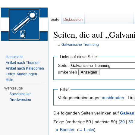
Seite
Diskussion
Seiten, die auf „Galva
←
Galvanische Trennung
Wechseln zu:
Navigation
,
Suche
Links auf diese Seite
Hauptseite
Artikel nach Themen
Seite:
Artikel nach Kategorien
umkehren
Letzte Änderungen
Hilfe
Werkzeuge
Filter
Spezialseiten
Vorlageneinbindungen
ausblenden
| Lin
Druckversion
Die folgenden Seiten verlinken auf
Galvan
Zeige (vorherige 50 | nächste 50) (
20
|
50
Booster
‎
(
← Links
)