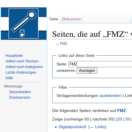
Seite
Diskussion
Seiten, die auf „FMZ“ 
←
FMZ
Wechseln zu:
Navigation
,
Suche
Links auf diese Seite
Hauptseite
Artikel nach Themen
Seite:
Artikel nach Kategorien
umkehren
Letzte Änderungen
Hilfe
Werkzeuge
Filter
Spezialseiten
Vorlageneinbindungen
ausblenden
| Lin
Druckversion
Die folgenden Seiten verlinken auf
FMZ
:
Zeige (vorherige 50 | nächste 50) (
20
|
50
Digitalprotokoll
‎
(
← Links
)