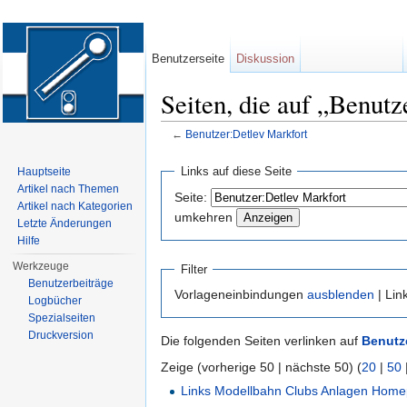
Benutzerseite
Diskussion
Seiten, die auf „Benutz
←
Benutzer:Detlev Markfort
Wechseln zu:
Navigation
,
Suche
Links auf diese Seite
Hauptseite
Artikel nach Themen
Seite:
Artikel nach Kategorien
umkehren
Letzte Änderungen
Hilfe
Werkzeuge
Filter
Benutzerbeiträge
Vorlageneinbindungen
ausblenden
| Lin
Logbücher
Spezialseiten
Druckversion
Die folgenden Seiten verlinken auf
Benutze
Zeige (vorherige 50 | nächste 50) (
20
|
50
Links Modellbahn Clubs Anlagen Hom