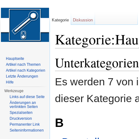
Kategorie
Diskussion
Kategorie:Hau
Wechseln zu:
Navigation
,
Suche
Unterkategorien
Hauptseite
Artikel nach Themen
Artikel nach Kategorien
Letzte Änderungen
Es werden 7 von i
Hilfe
Werkzeuge
dieser Kategorie 
Links auf diese Seite
Änderungen an
verlinkten Seiten
Spezialseiten
B
Druckversion
Permanenter Link
Seiten­informationen