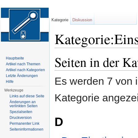
Kategorie
Diskussion
Kategorie:Eins
Wechseln zu:
Navigation
,
Suche
Seiten in der Ka
Hauptseite
Artikel nach Themen
Artikel nach Kategorien
Letzte Änderungen
Es werden 7 von i
Hilfe
Werkzeuge
Kategorie angezei
Links auf diese Seite
Änderungen an
verlinkten Seiten
Spezialseiten
D
Druckversion
Permanenter Link
Seiten­informationen