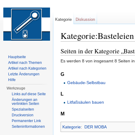
Kategorie
Diskussion
Kategorie:Basteleien
Wechseln zu:
Navigation
,
Suche
Seiten in der Kategorie „Bast
Hauptseite
Es werden 8 von insgesamt 8 Seiten in
Artikel nach Themen
Artikel nach Kategorien
G
Letzte Änderungen
Hilfe
Gebäude-Selbstbau
Werkzeuge
L
Links auf diese Seite
Änderungen an
Litfaßsäulen bauen
verlinkten Seiten
Spezialseiten
M
Druckversion
Permanenter Link
Kategorie
:
DER MOBA
Seiten­informationen