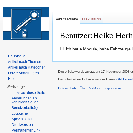
Benutzerseite
Diskussion
Benutzer:Heiko Herh
Wechseln zu:
Navigation
,
Suche
Hi, ich baue Module, habe Fahrzeuge i
Hauptseite
Artikel nach Themen
Artikel nach Kategorien
Diese Seite wurde zuletzt am 17. November 2008 
Letzte Änderungen
Hilfe
Der Inhalt ist verfügbar unter der Lizenz
GNU Free D
Werkzeuge
Datenschutz
Über DerMoba
Impressum
Links auf diese Seite
Änderungen an
verlinkten Seiten
Benutzerbeiträge
Logbücher
Spezialseiten
Druckversion
Permanenter Link