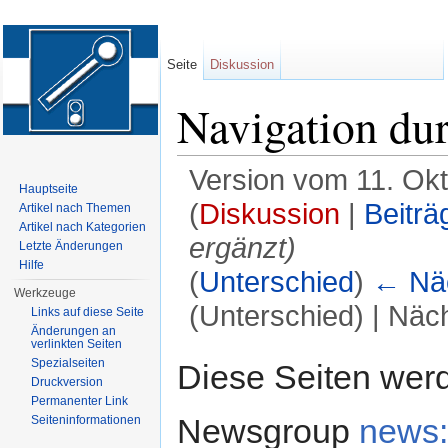
Seite
Diskussion
Navigation du
Version vom 11. Ok
Hauptseite
(
Diskussion
|
Beiträ
Artikel nach Themen
Artikel nach Kategorien
ergänzt)
Letzte Änderungen
Hilfe
(
Unterschied
)
← Näc
Werkzeuge
(Unterschied) | Näc
Links auf diese Seite
Änderungen an
Wechseln zu:
Navigation
,
Suche
verlinkten Seiten
Spezialseiten
Diese Seiten wer
Druckversion
Permanenter Link
Newsgroup
news:
Seiten­informationen