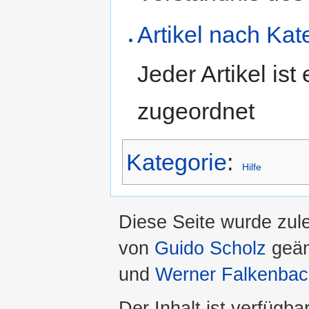
Artikel nach Kat
Jeder Artikel is
zugeordnet
Kategorie
:
Hilfe
Diese Seite wurde zul
von
Guido Scholz
geän
und
Werner Falkenba
Der Inhalt ist verfügba