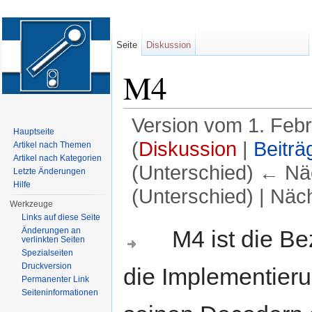
Seite
Diskussion
M4
Version vom 1. Feb
Hauptseite
(
Diskussion
|
Beiträ
Artikel nach Themen
Artikel nach Kategorien
(Unterschied) ← Näc
Letzte Änderungen
Hilfe
(Unterschied) | Näc
Werkzeuge
Wechseln zu:
Navigation
,
Suche
Links auf diese Seite
M4 ist die Bez
Änderungen an
verlinkten Seiten
Spezialseiten
Druckversion
die Implementieru
Permanenter Link
Seiten­informationen