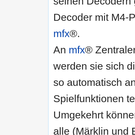
seinen Decodern 
Decoder mit M4-Pr
mfx
®.
An
mfx
® Zentralen
werden sie sich d
so automatisch a
Spielfunktionen 
Umgekehrt können
alle (Märklin und