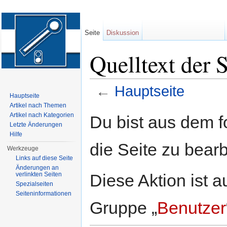
Seite
Diskussion
Quelltext der 
←
Hauptseite
Hauptseite
Wechseln zu:
Navigation
,
Suche
Artikel nach Themen
Artikel nach Kategorien
Du bist aus dem f
Letzte Änderungen
Hilfe
die Seite zu bearb
Werkzeuge
Links auf diese Seite
Änderungen an
Diese Aktion ist a
verlinkten Seiten
Spezialseiten
Seiten­informationen
Gruppe „
Benutzer