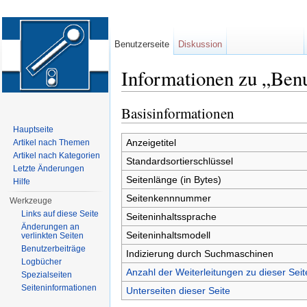
Benutzerseite
Diskussion
Informationen zu „Benu
Wechseln zu:
Navigation
,
Suche
Basisinformationen
Hauptseite
Anzeigetitel
Artikel nach Themen
Artikel nach Kategorien
Standardsortierschlüssel
Letzte Änderungen
Seitenlänge (in Bytes)
Hilfe
Seitenkennnummer
Werkzeuge
Links auf diese Seite
Seiteninhaltssprache
Änderungen an
Seiteninhaltsmodell
verlinkten Seiten
Benutzerbeiträge
Indizierung durch Suchmaschinen
Logbücher
Anzahl der Weiterleitungen zu dieser Seit
Spezialseiten
Seiten­informationen
Unterseiten dieser Seite