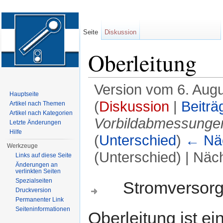
Seite
Diskussion
Oberleitung
Version vom 6. Aug
Hauptseite
(
Diskussion
|
Beiträ
Artikel nach Themen
Artikel nach Kategorien
Vorbildabmessunge
Letzte Änderungen
Hilfe
(
Unterschied
)
← Näc
Werkzeuge
(Unterschied) | Näc
Links auf diese Seite
Änderungen an
Wechseln zu:
Navigation
,
Suche
verlinkten Seiten
Spezialseiten
Stromversorgun
Druckversion
Permanenter Link
Seiten­informationen
Oberleitung ist ei