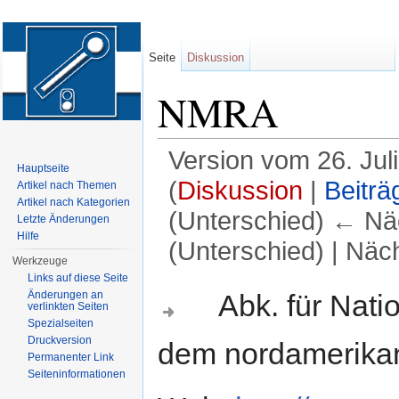
Seite
Diskussion
NMRA
Version vom 26. Jul
Hauptseite
(
Diskussion
|
Beiträ
Artikel nach Themen
Artikel nach Kategorien
(Unterschied) ← Näc
Letzte Änderungen
Hilfe
(Unterschied) | Näc
Werkzeuge
Wechseln zu:
Navigation
,
Suche
Links auf diese Seite
Abk. für Nation
Änderungen an
verlinkten Seiten
Spezialseiten
Druckversion
dem nordamerika
Permanenter Link
Seiten­informationen