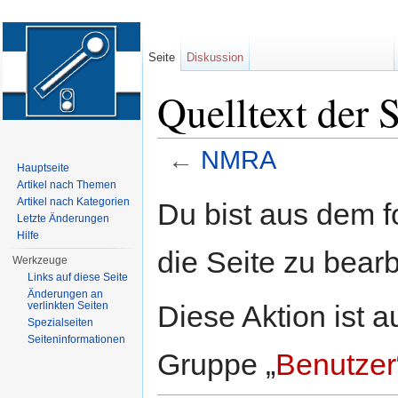
Seite
Diskussion
Quelltext der
←
NMRA
Hauptseite
Wechseln zu:
Navigation
,
Suche
Artikel nach Themen
Artikel nach Kategorien
Du bist aus dem f
Letzte Änderungen
Hilfe
die Seite zu bearb
Werkzeuge
Links auf diese Seite
Änderungen an
Diese Aktion ist a
verlinkten Seiten
Spezialseiten
Seiten­informationen
Gruppe „
Benutzer