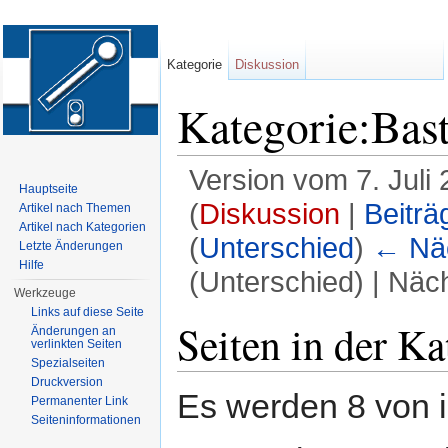
Kategorie
Diskussion
Kategorie:Bast
Version vom 7. Juli
Hauptseite
(
Diskussion
|
Beiträ
Artikel nach Themen
Artikel nach Kategorien
(
Unterschied
)
← Näc
Letzte Änderungen
Hilfe
(Unterschied) | Näc
Werkzeuge
Wechseln zu:
Navigation
,
Suche
Links auf diese Seite
Seiten in der Ka
Änderungen an
verlinkten Seiten
Spezialseiten
Druckversion
Es werden 8 von i
Permanenter Link
Seiten­informationen