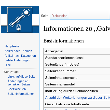
Seite
Diskussion
Informationen zu „Gal
Wechseln zu:
Navigation
,
Suche
Basisinformationen
Hauptseite
Anzeigetitel
Artikel nach Themen
Artikel nach Kategorien
Standardsortierschlüssel
Letzte Änderungen
Seitenlänge (in Bytes)
Hilfe
Seitenkennnummer
Werkzeuge
Links auf diese Seite
Seiteninhaltssprache
Änderungen an
Seiteninhaltsmodell
verlinkten Seiten
Spezialseiten
Indizierung durch Suchmaschinen
Seiten­informationen
Anzahl der Weiterleitungen zu dieser Seit
Gezählt als eine Inhaltsseite